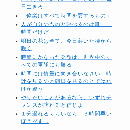
日生きろ
「偉業はすべて時間を要するもの」
人が自分のものと呼べるのは唯一、
時間だけだ
明日の花は全て、今日蒔いた種から
咲く
時節にかなった発想は、世界中のす
べての軍隊にも勝る
時間には慎重に向き合いなさい。時
計を見るのと朝日を見るのとではわ
けが違う
やりたいことがあるなら、いずれチ
ャンスが訪れると信じよ
１分遅れるくらいなら、３時間早い
ほうがまし