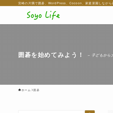
宮崎の片隅で囲碁、WordPress、Cocoon、家庭菜園しなが
囲碁を始めてみよう！
– 子どもから
ホーム
囲碁