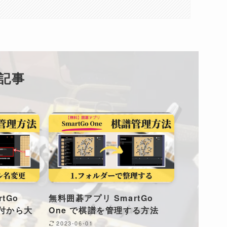
記事
tGo
無料囲碁アプリ SmartGo
日付から大
One で棋譜を管理する方法
2023-06-01