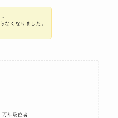
す。
からなくなりました。
く万年級位者