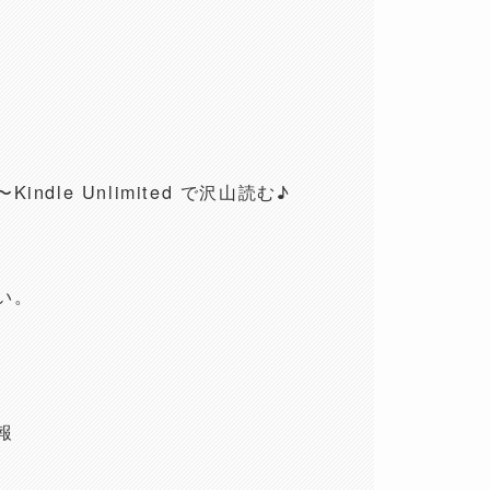
le Unlimited で沢山読む♪
い。
報